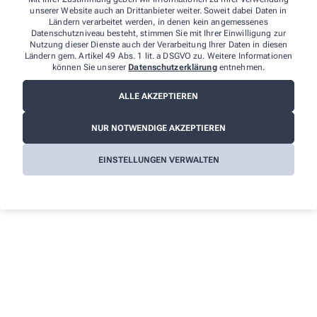
unserer Website auch an Drittanbieter weiter. Soweit dabei Daten in
Ländern verarbeitet werden, in denen kein angemessenes
Datenschutzniveau besteht, stimmen Sie mit Ihrer Einwilligung zur
Nutzung dieser Dienste auch der Verarbeitung Ihrer Daten in diesen
Ländern gem. Artikel 49 Abs. 1 lit. a DSGVO zu. Weitere Informationen
können Sie unserer
Datenschutzerklärung
entnehmen.
ALLE AKZEPTIEREN
Barrierefreier Eingang
NUR NOTWENDIGE AKZEPTIEREN
Unsere Apotheke ist über eine Rampe barrierefrei auch
für Rollstuhlfahrer erreichbar.
EINSTELLUNGEN VERWALTEN